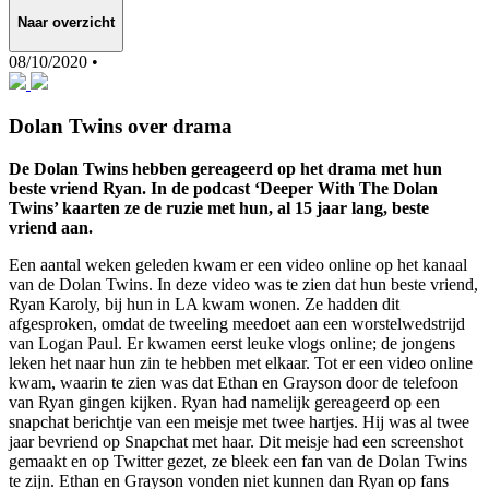
Naar overzicht
08/10/2020 •
Dolan Twins over drama
De Dolan Twins hebben gereageerd op het drama met hun
beste vriend Ryan. In de podcast ‘Deeper With The Dolan
Twins’ kaarten ze de ruzie met hun, al 15 jaar lang, beste
vriend aan.
Een aantal weken geleden kwam er een video online op het kanaal
van de Dolan Twins. In deze video was te zien dat hun beste vriend,
Ryan Karoly, bij hun in LA kwam wonen. Ze hadden dit
afgesproken, omdat de tweeling meedoet aan een worstelwedstrijd
van Logan Paul. Er kwamen eerst leuke vlogs online; de jongens
leken het naar hun zin te hebben met elkaar. Tot er een video online
kwam, waarin te zien was dat Ethan en Grayson door de telefoon
van Ryan gingen kijken. Ryan had namelijk gereageerd op een
snapchat berichtje van een meisje met twee hartjes. Hij was al twee
jaar bevriend op Snapchat met haar. Dit meisje had een screenshot
gemaakt en op Twitter gezet, ze bleek een fan van de Dolan Twins
te zijn. Ethan en Grayson vonden niet kunnen dan Ryan op fans