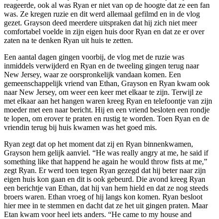
reageerde, ook al was Ryan er niet van op de hoogte dat ze een fan
was. Ze kregen ruzie en dit werd allemaal gefilmd en in de vlog
gezet. Grayson deed meerdere uitspraken dat hij zich niet meer
comfortabel voelde in zijn eigen huis door Ryan en dat ze er over
zaten na te denken Ryan uit huis te zetten.
Een aantal dagen gingen voorbij, de vlog met de ruzie was
inmiddels verwijderd en Ryan en de tweeling gingen terug naar
New Jersey, waar ze oorspronkelijk vandaan komen. Een
gemeenschappelijk vriend van Ethan, Grayson en Ryan kwam ook
naar New Jersey, om weer een keer met elkaar te zijn. Terwijl ze
met elkaar aan het hangen waren kreeg Ryan en telefoontje van zijn
moeder met een naar bericht. Hij en een vriend besloten een rondje
te lopen, om erover te praten en rustig te worden. Toen Ryan en de
vriendin terug bij huis kwamen was het goed mis.
Ryan zegt dat op het moment dat zij en Ryan binnenkwamen,
Grayson hem gelijk aanviel. “He was really angry at me, he said if
something like that happend he again he would throw fists at me,”
zegt Ryan. Er werd toen tegen Ryan gezegd dat hij beter naar zijn
eigen huis kon gaan en dit is ook gebeurd. Die avond kreeg Ryan
een berichtje van Ethan, dat hij van hem hield en dat ze nog steeds
broers waren. Ethan vroeg of hij langs kon komen. Ryan besloot
hier mee in te stemmen en dacht dat ze het uit gingen praten. Maar
Etan kwam voor heel iets anders. “He came to my house and