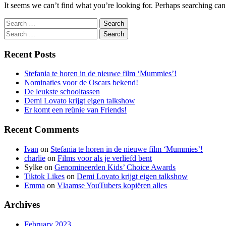
It seems we can’t find what you’re looking for. Perhaps searching can
Search
Search
Recent Posts
Stefania te horen in de nieuwe film ‘Mummies’!
Nominaties voor de Oscars bekend!
De leukste schooltassen
Demi Lovato krijgt eigen talkshow
Er komt een reünie van Friends!
Recent Comments
Ivan
on
Stefania te horen in de nieuwe film ‘Mummies’!
charlie
on
Films voor als je verliefd bent
Sylke
on
Genomineerden Kids’ Choice Awards
Tiktok Likes
on
Demi Lovato krijgt eigen talkshow
Emma
on
Vlaamse YouTubers kopiëren alles
Archives
February 2023