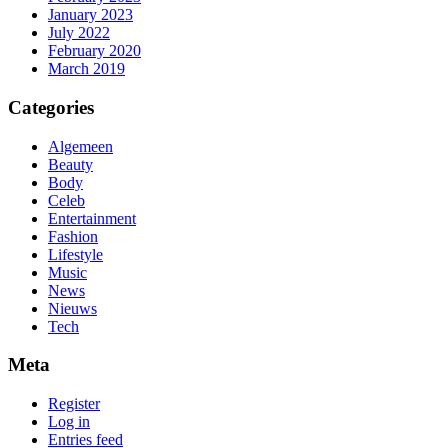
January 2023
July 2022
February 2020
March 2019
Categories
Algemeen
Beauty
Body
Celeb
Entertainment
Fashion
Lifestyle
Music
News
Nieuws
Tech
Meta
Register
Log in
Entries feed