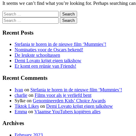
It seems we can’t find what you’re looking for. Perhaps searching can
Search
Search
Recent Posts
Stefania te horen in de nieuwe film ‘Mummies’!
Nominaties voor de Oscars bekend!
De leukste schooltassen
Demi Lovato krijgt eigen talkshow
Er komt een reünie van Friends!
Recent Comments
Ivan
on
Stefania te horen in de nieuwe film ‘Mummies’!
charlie
on
Films voor als je verliefd bent
Sylke
on
Genomineerden Kids’ Choice Awards
Tiktok Likes
on
Demi Lovato krijgt eigen talkshow
Emma
on
Vlaamse YouTubers kopiëren alles
Archives
February 2023