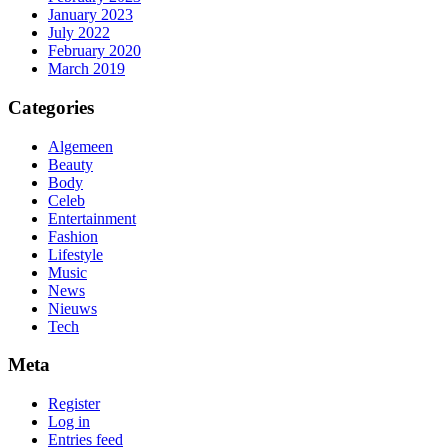
January 2023
July 2022
February 2020
March 2019
Categories
Algemeen
Beauty
Body
Celeb
Entertainment
Fashion
Lifestyle
Music
News
Nieuws
Tech
Meta
Register
Log in
Entries feed