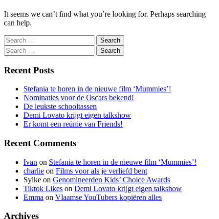
It seems we can’t find what you’re looking for. Perhaps searching
can help.
Search
Search
Recent Posts
Stefania te horen in de nieuwe film ‘Mummies’!
Nominaties voor de Oscars bekend!
De leukste schooltassen
Demi Lovato krijgt eigen talkshow
Er komt een reünie van Friends!
Recent Comments
Ivan
on
Stefania te horen in de nieuwe film ‘Mummies’!
charlie
on
Films voor als je verliefd bent
Sylke
on
Genomineerden Kids’ Choice Awards
Tiktok Likes
on
Demi Lovato krijgt eigen talkshow
Emma
on
Vlaamse YouTubers kopiëren alles
Archives