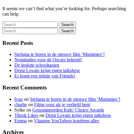
It seems we can’t find what you’re looking for. Perhaps searching
can help.
Search
Search
Recent Posts
Stefania te horen in de nieuwe film ‘Mummies’!
Nominaties voor de Oscars bekend!
De leukste schooltassen
Demi Lovato krijgt eigen talkshow
Er komt een reünie van Friends!
Recent Comments
Ivan
on
Stefania te horen in de nieuwe film ‘Mummies’!
charlie
on
Films voor als je verliefd bent
Sylke
on
Genomineerden Kids’ Choice Awards
Tiktok Likes
on
Demi Lovato krijgt eigen talkshow
Emma
on
Vlaamse YouTubers kopiëren alles
Archives