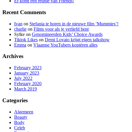
Er komt een reünie van Friends!
Recent Comments
Ivan
on
Stefania te horen in de nieuwe film ‘Mummies’!
charlie
on
Films voor als je verliefd bent
Sylke
on
Genomineerden Kids’ Choice Awards
Tiktok Likes
on
Demi Lovato krijgt eigen talkshow
Emma
on
Vlaamse YouTubers kopiëren alles
Archives
February 2023
January 2023
July 2022
February 2020
March 2019
Categories
Algemeen
Beauty
Body
Celeb