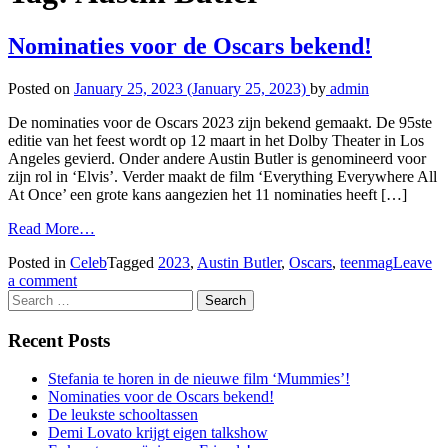
Nominaties voor de Oscars bekend!
Posted on
January 25, 2023
(January 25, 2023)
by
admin
De nominaties voor de Oscars 2023 zijn bekend gemaakt. De 95ste
editie van het feest wordt op 12 maart in het Dolby Theater in Los
Angeles gevierd. Onder andere Austin Butler is genomineerd voor
zijn rol in ‘Elvis’. Verder maakt de film ‘Everything Everywhere All
At Once’ een grote kans aangezien het 11 nominaties heeft […]
Read More…
Posted in
Celeb
Tagged
2023
,
Austin Butler
,
Oscars
,
teenmag
Leave
a comment
Search
Recent Posts
Stefania te horen in de nieuwe film ‘Mummies’!
Nominaties voor de Oscars bekend!
De leukste schooltassen
Demi Lovato krijgt eigen talkshow